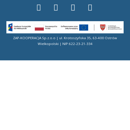
ZAP-KOOPERACJA Sp.z.o.o | ul. Krotoszyńska 35, 63-400 Ostrów
Wielkopolski | NIP:622-23-21-334